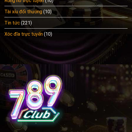
Rồng hổ trực tuyến
(10)
Tài xỉu đổi thưởng
(10)
Tin tức
(221)
Xóc đĩa trực tuyến
(10)