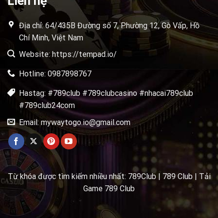
Liên hệ
Địa chỉ: 64/435B Đường số 7, Phường 12, Gò Vấp, Hồ
Chí Minh, Việt Nam
Website: https://tempad.io/
Hotline: 0987898767
Hastag: #789club #789clubcasino #nhacai789club
#789club24com
Email:
mywaytogo.io@gmail.com
Từ khóa được tìm kiếm nhiều nhất: 789Club | 789 Club | Tải
Game 789 Club