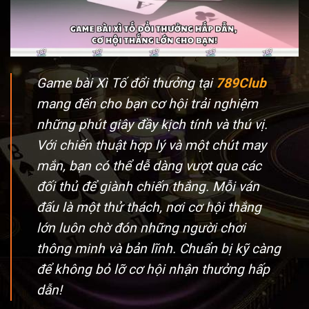
Game bài Xì Tố đổi thưởng tại
789Club
mang đến cho bạn cơ hội trải nghiệm
những phút giây đầy kịch tính và thú vị.
Với chiến thuật hợp lý và một chút may
mắn, bạn có thể dễ dàng vượt qua các
đối thủ để giành chiến thắng. Mỗi ván
đấu là một thử thách, nơi cơ hội thắng
lớn luôn chờ đón những người chơi
thông minh và bản lĩnh. Chuẩn bị kỹ càng
để không bỏ lỡ cơ hội nhận thưởng hấp
dẫn!