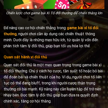
Chiến lược chơi game bài Xì Tố đổi thưởng để chiến thắng lớn
Để nâng cao cơ hội chiến thắng trong
game bài xì tố đổi
thưởng
, người chơi cần áp dụng các chiến thuật thông
minh. Dưới đây là những mẹo hữu ích, từ quản lý vốn đến
phân tích tâm lý đối thủ, giúp bạn tối ưu hóa lợi thế.
Quan sát hành vi đối thủ
Quan sát đối thủ là một mẹo quan trọng trong game bài xì
tố đổi thưởng. Chú ý cách họ cược, tần suất tố hoặc bỏ bài
để đoán bài và chiến thuật của họ. Ví dụ, người chơi tố liên
tục có thể đang bluff, trong khi người cược thận trọng
thường có bài mạnh. Kỹ năng này cần luyện tập để trở nên
nhạy bén. Đọc tâm lý đối thủ giúp bạn đưa ra quyết định
chính xác, tăng cơ hội thắng.