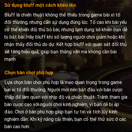
Sử dụng bluff một cách khéo léo
Bluff là chiến thuật không thể thiếu trong game bài xì tố
đổi thưởng, nhưng cần sử dụng đúng lúc. Tố cao khi bài yếu
có thể khiến đối thủ bỏ bài, nhưng lạm dụng sẽ khiến bạn dễ
bị bắt bài. Hãy bluff khi số lượng người chơi giảm hoặc khi
nhận thấy đối thủ do dự. Kết hợp bluff với quan sát đối thủ
sẽ tăng hiệu quả, giúp bạn thắng ván mà không cần bài
mạnh.
Chọn bàn chơi phù hợp
Lựa chọn bàn chơi phù hợp là mẹo quan trọng trong game
bài xì tố đổi thưởng. Người mới nên bắt đầu với bàn cược
thấp để làm quen với nhịp độ và chiến thuật. Tránh tham gia
bàn cược cao với người chơi kinh nghiệm, vì bạn dễ bị áp
đảo. Chơi ở bàn phù hợp giúp bạn tự tin và tích lũy kinh
nghiệm dần. Khi kỹ năng cải thiện, bạn có thể thử sức ở các
bàn cao hơn.