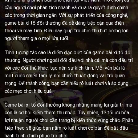
cầu người chơi phân tích nhanh và đưa ra quyết định chính
xác trong thời gian ngắn. Với sự phát triển của công nghệ,
game bài xì tố đổi thưởng đã dễ dàng tiếp cận qua điện
thoại và máy tính. Điều này giúp trò chơi thu hút lượng lớn
người tham gia ở mọi lứa tuổi.
Tính tương tác cao là điểm đặc biệt của game bài xì tố đổi
thưởng. Người chơi ngoài đối đầu với nhà cái mà còn đấu trí
với các đối thủ khác, tạo nên sự kịch tính. Mỗi ván bài là
một cuộc chiến tâm lý, nơi chiến thuật đóng vai trò quan
trọng. Để thành công, bạn cần hiểu rõ luật chơi và áp dụng
các mẹo chơi hiệu quả.
Game bài xì tố đổi thưởng không những mang lại giải trí mà
còn là cơ hội kiếm thêm thu nhập. Tuy nhiên, để tối ưu hóa
lợi nhuận, người chơi cần trang bị kiến thức vững chắc. Phần
tiếp theo sẽ giúp bạn nắm rõ luật chơi cơ bản để bắt đầu
hành trình chinh phục trò chơi.