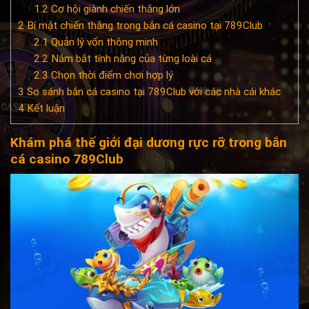
1.2
Cơ hội giành chiến thắng lớn
2
Bí mật chiến thắng trong bắn cá casino tại 789Club
2.1
Quản lý vốn thông minh
2.2
Nắm bắt tính năng của từng loài cá
2.3
Chọn thời điểm chơi hợp lý
3
So sánh bắn cá casino tại 789Club với các nhà cái khác
4
Kết luận
Khám phá thế giới đại dương rực rỡ trong bắn
cá casino 789Club