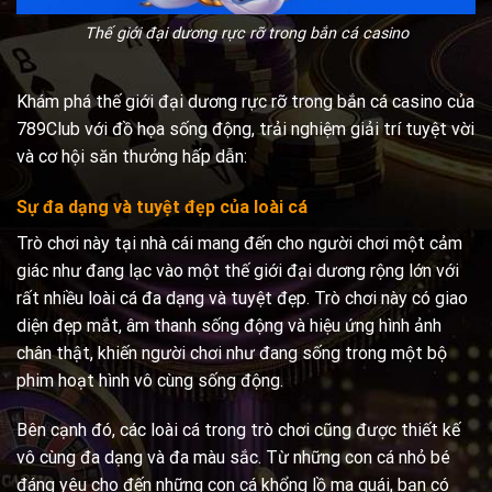
Thế giới đại dương rực rỡ trong bắn cá casino
Khám phá thế giới đại dương rực rỡ trong bắn cá casino của
789Club với đồ họa sống động, trải nghiệm giải trí tuyệt vời
và cơ hội săn thưởng hấp dẫn:
Sự đa dạng và tuyệt đẹp của loài cá
Trò chơi này tại nhà cái mang đến cho người chơi một cảm
giác như đang lạc vào một thế giới đại dương rộng lớn với
rất nhiều loài cá đa dạng và tuyệt đẹp. Trò chơi này có giao
diện đẹp mắt, âm thanh sống động và hiệu ứng hình ảnh
chân thật, khiến người chơi như đang sống trong một bộ
phim hoạt hình vô cùng sống động.
Bên cạnh đó, các loài cá trong trò chơi cũng được thiết kế
vô cùng đa dạng và đa màu sắc. Từ những con cá nhỏ bé
đáng yêu cho đến những con cá khổng lồ ma quái, bạn có