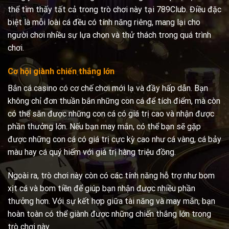
thể tìm thấy tất cả trong trò chơi này tại 789Club. Điều đặc
biệt là mỗi loài cá đều có tính năng riêng, mang lại cho
người chơi nhiều sự lựa chọn và thử thách trong quá trình
chơi.
Cơ hội giành chiến thắng lớn
Bắn cá casino có cơ chế chơi mới lạ và đầy hấp dẫn. Bạn
không chỉ đơn thuần bắn những con cá để tích điểm, mà còn
có thể săn được những con cá có giá trị cao và nhận được
phần thưởng lớn. Nếu bạn may mắn, có thể bạn sẽ gặp
được những con cá có giá trị cực kỳ cao như cá vàng, cá bảy
màu hay cá quý hiếm với giá trị hàng triệu đồng.
Ngoài ra, trò chơi này còn có các tính năng hỗ trợ như bom
xịt cá và bom tiền để giúp bạn nhận được nhiều phần
thưởng hơn. Với sự kết hợp giữa tài năng và may mắn, bạn
hoàn toàn có thể giành được những chiến thắng lớn trong
trò chơi này.