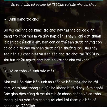
So sánh bắn cá casino tại 789Club với các nhà cái khác
Định dạng trò chơi
So với các nhà cái khác, trò chơi này tại nhà cái có định
dạng trò chơi mới lạ và đầy hấp dẫn. Thay vì chỉ đơn thuần
là bắn cá để tích điểm, bạn còn có thể săn được những con
cá có giá trị cao và nhận được phần thưởng lớn. Điều này
tạo nên sự khác biệt và đặc sắc cho trò chơi tại 789Club,
thu hút nhiều người chơi hơn so với các nhà cái khác.
Độ an toàn và tính bảo mật
Nhà cái luôn đảm bảo tính an toàn và bảo mật cho người
chơi, đảm bảo thông tin của họ không bị rò rỉ hay lộ ra ngoài.
Các giao dịch cũng được thực hiện nhanh chóng và an toàn,
mang lại sự yên tâm cho người chơi khi tham gia bắn cá
casino tại 789Club.