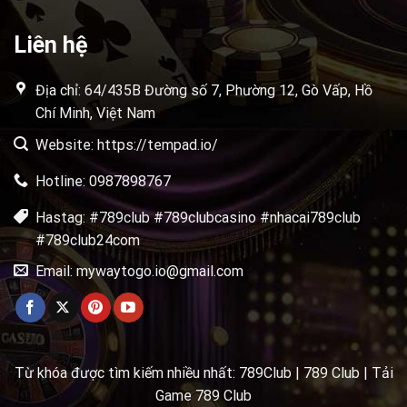
Liên hệ
Địa chỉ: 64/435B Đường số 7, Phường 12, Gò Vấp, Hồ
Chí Minh, Việt Nam
Website: https://tempad.io/
Hotline: 0987898767
Hastag: #789club #789clubcasino #nhacai789club
#789club24com
Email:
mywaytogo.io@gmail.com
Từ khóa được tìm kiếm nhiều nhất: 789Club | 789 Club | Tải
Game 789 Club