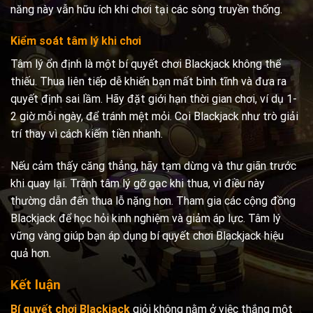
năng này vẫn hữu ích khi chơi tại các sòng truyền thống.
Kiểm soát tâm lý khi chơi
Tâm lý ổn định là một bí quyết chơi Blackjack không thể
thiếu. Thua liên tiếp dễ khiến bạn mất bình tĩnh và đưa ra
quyết định sai lầm. Hãy đặt giới hạn thời gian chơi, ví dụ 1-
2 giờ mỗi ngày, để tránh mệt mỏi. Coi Blackjack như trò giải
trí thay vì cách kiếm tiền nhanh.
Nếu cảm thấy căng thẳng, hãy tạm dừng và thư giãn trước
khi quay lại. Tránh tâm lý gỡ gạc khi thua, vì điều này
thường dẫn đến thua lỗ nặng hơn. Tham gia các cộng đồng
Blackjack để học hỏi kinh nghiệm và giảm áp lực. Tâm lý
vững vàng giúp bạn áp dụng bí quyết chơi Blackjack hiệu
quả hơn.
Kết luận
Bí quyết chơi Blackjack
giỏi không nằm ở việc thắng một