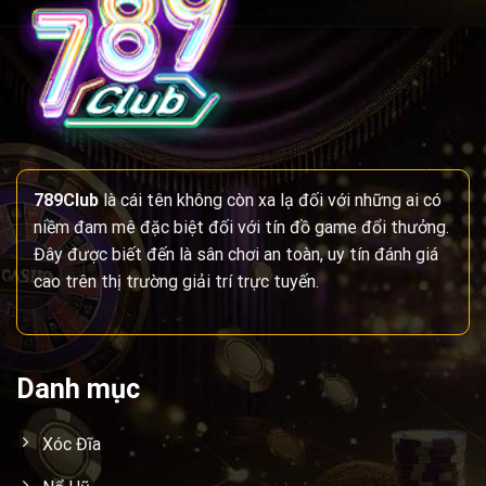
789Club
là cái tên không còn xa lạ đối với những ai có
niềm đam mê đặc biệt đối với tín đồ game đổi thưởng.
Đây được biết đến là sân chơi an toàn, uy tín đánh giá
cao trên thị trường giải trí trực tuyến.
Danh mục
Xóc Đĩa