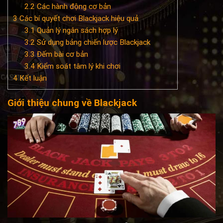
2.2
Các hành động cơ bản
3
Các bí quyết chơi Blackjack hiệu quả
3.1
Quản lý ngân sách hợp lý
3.2
Sử dụng bảng chiến lược Blackjack
3.3
Đếm bài cơ bản
3.4
Kiểm soát tâm lý khi chơi
4
Kết luận
Giới thiệu chung về Blackjack