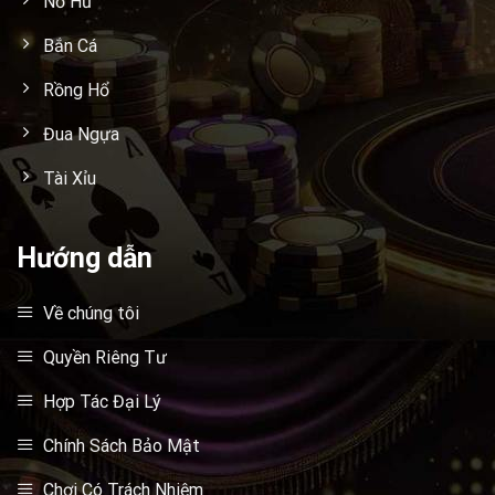
Nổ Hũ
Bắn Cá
Rồng Hổ
Đua Ngựa
Tài Xỉu
Hướng dẫn
Về chúng tôi
Quyền Riêng Tư
Hợp Tác Đại Lý
Chính Sách Bảo Mật
Chơi Có Trách Nhiệm